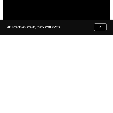
X
X
Мы используем cookie, чтобы стать лучше!
Мы используем cookie, чтобы стать лучше!