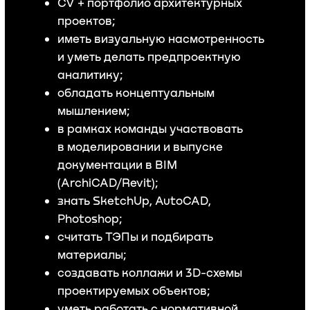
материалы;
создавать коллажи и 3D-cхемы
проектируемых объектов;
уметь работать с нормативной
базой и познавать новое;
взаимодействовать
с поставщиками и смежниками;
уверенная презентация идей;
опыт от 5 лет;
широкий кругозор и багаж знаний
об опыте мировой архитектуры;
быть командным игроком;
знать основные нормативные
документы и уметь их применять;
выразительная визуализация
условия:
интерьеров и экстерьеров;
Вне зависимости от позиции и формы
занятости мы предлагаем:
официальный договор
и прозрачная бонусная схема;