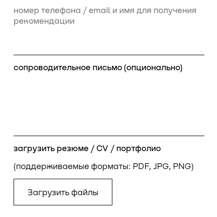
а в остальных
соцсетях мы просто
illumika
@illumika
политика
конфиденциальности
© иллюмика 2016-2025