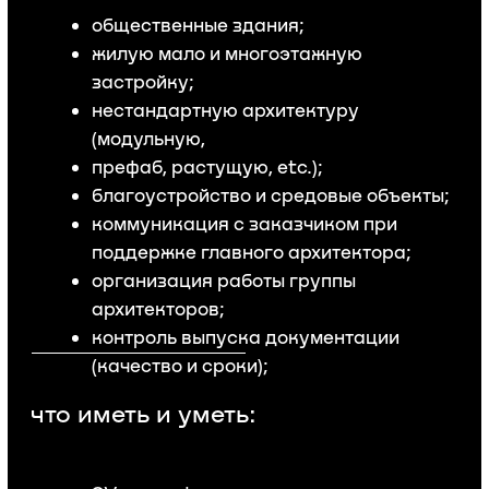
коммуникация с заказчиком при
поддержке главного архитектора;
организация работы группы
архитекторов;
контроль выпуска документации
(качество и сроки);
что иметь и уметь:
CV + портфолио архитектурных
проектов;
иметь визуальную насмотренность
и уметь делать предпроектную
аналитику;
обладать концептуальным
мышлением;
в рамках команды участвовать
в моделировании и выпуске
документации в BIM
(ArchiCAD/Revit);
знать SketchUp, AutoCAD,
Photoshop;
считать ТЭПы и подбирать