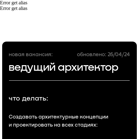
Error get alias
Error get alias
новая вакансия:
обновлено: 26/04/24
ведущий архитектор
что делать:
Создавать архитектурные концепции
и проектировать на всех стадиях:
общественные здания;
жилую мало и многоэтажную
застройку;
нестандартную архитектуру
(модульную,
префаб, растущую, etc.);
благоустройство и средовые объекты;