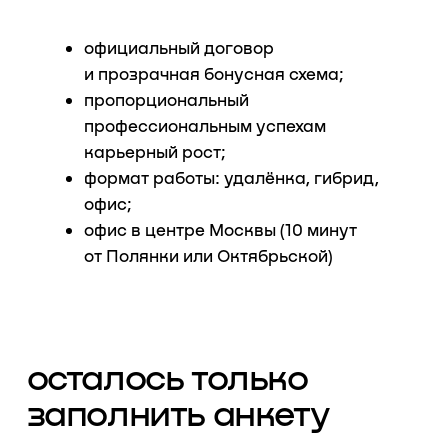
6-10 лет
11-14 лет
15+ лет
рекомендации от предыдущего
работодателя (или заказчика)
сопроводительное письмо (опционально)
загрузить резюме / CV / портфолио
(поддерживаемые форматы: PDF, JPG, PNG)ㅤㅤㅤㅤㅤㅤㅤㅤㅤㅤㅤㅤㅤㅤㅤㅤㅤㅤㅤㅤ
Загрузить файлы