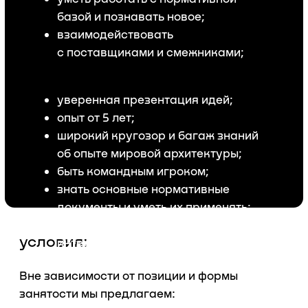
пропорциональный
профессиональным успехам
карьерный рост;
формат работы: удалёнка, гибрид,
офис;
офис в центре Москвы (10 минут
от Полянки или Октябрьской)
осталось только
заполнить анкету
ваше имя
номер телефона
опыт работы
3-5 лет