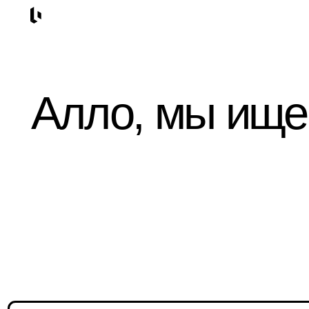
Алло, мы ищем 
вне
новая вакансия: