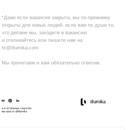
мы, заходите в вакансию
есь или пишите нам на
com
м и вам обязательно ответим.
illumika
х
© иллюмика 2016-2025