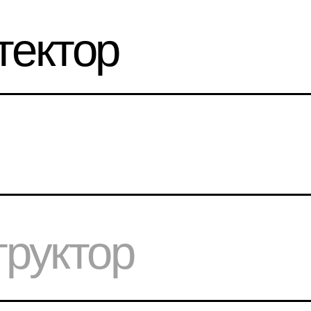
ктор
уктор
*Даже если 
открыты для