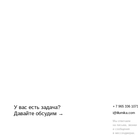
+ 7 965 336 1071
У вас есть задача?
Давайте обсудим →
i@illumika.com
Мы отвечаем
на письма, звонки
и сообщения
в мессенджерах.
политика конфиденциальности