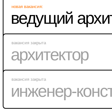
ведущий архите
вакансия закрыта
архитектор
вакансия закрыта
инженер-констр