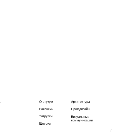
что делаем 
и откликайт
hr@illumika.
Мы прочитае
О студии
Архитектура
Вакансии
Промдизайн
а в остальных соцсетя
мы просто
@illumika
Загрузки
Визуальные
коммуникации
Шоурил