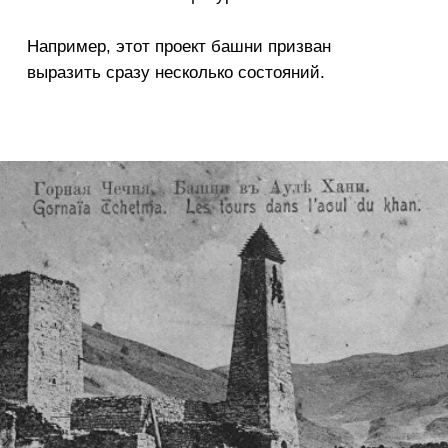
история
2018 стал годом 200-летнего юбилея
Грозного — столицы Чеченской
Республики.
Поэтому инсталляция в честь юбилея
своей формой отсылает к историческому
сооружению — вайнахской башне.
Эти средневековые здания веками
строились в Чечне
и в различных вариациях использовались
для проживания, защиты