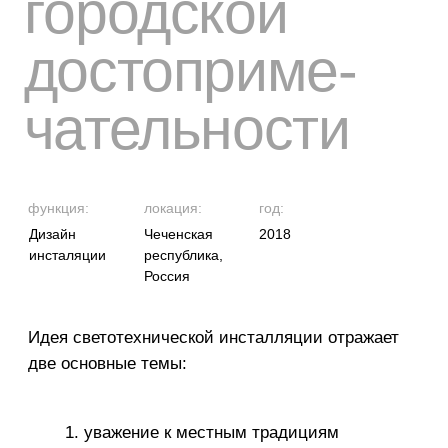
структура
Инсталяция состоит из 2 частей:
— внутреннее ядро;
— оболочка.
Внутреннее ядро —
это конструкция из двухсот листов
поликарбоната, подсвеченных
цилиндрическим медиаэкраном.
Внешняя оболочка —
стекло, покрытое
фотохроматической плёнкой,
меняющей свою прозрачность
в зависимости от сценария.