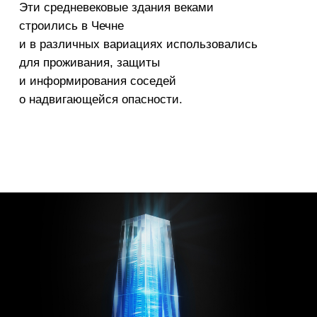
Грозный 200
концепция
городской
достоприме-
чательности
функция:
локация:
год:
Дизайн
Чеченская
2018
инсталяции
республика,
Россия
Идея светотехнической инсталляции отражает
две основные темы:
уважение к местным традициям