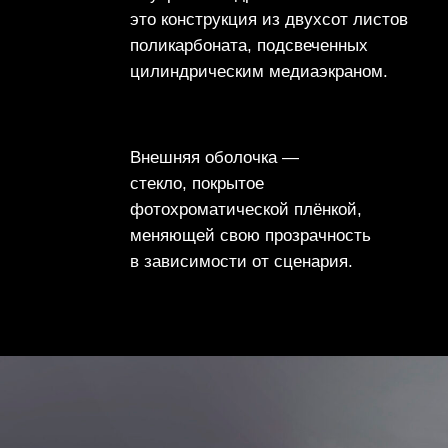
различных визуальных
последовательностей, так что башня
может скрывать и показывать свое
ядро многими различными
способами.