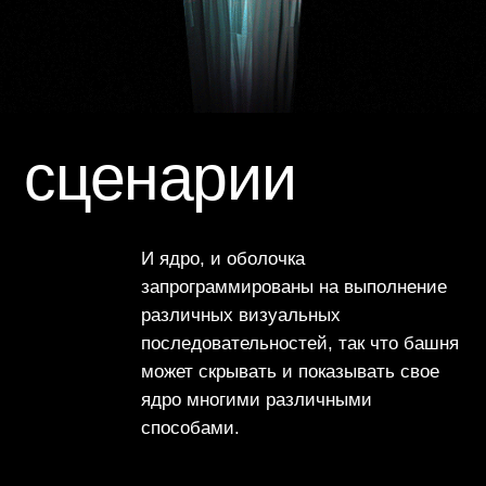
архитектура
→
предметный дизайн
→
брендинг
Мы наполняем проекты новыми смыслами
Дизайн — это намного больше, чем просто
внешний вид. Это польза, удобство,
долговечность, доступность, эстетичность
и эмоции.
Наши ценности →
Подсветим ваш бизнес с выгодной стороны
Мы обладаем высокой компетенцией в области
света. Помимо архитектурного решения