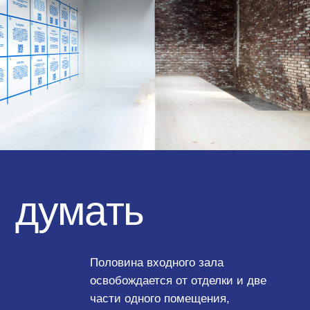
обсуждать
Думая о будущем воплощении
павильона, мы предполагаем найти
способы и меру для создания
гибкого пространства.
Трансформация нижнего пояса стен
между залами позволит павильону
стать более привлекательным
инструментом для трансляции
авторской мысли, привнесёт
горизонтальное сообщение