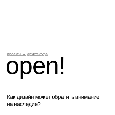
проекты →
архитектура
open!
Как дизайн может обратить внимание
на наследие?
Всё, что есть в этом мире не вечно, чтобы
поддерживать наследие архитектуры её нужно
своевременно реконструировать.
Концепция павильона призвана отразить роль
времени и процессов реконструкции.