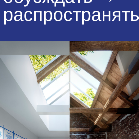
создавать
Центральная часть станет
коворкингом, объединяющим
верхний и нижний залы.
Более утилитарное использование
низа в створе
с изначальной концепцией
архитектора предполагает
возможности для полноценной
работы, но остаётся доступным
для публики.
Верхняя часть — башня для людей
и идей, пространство
для вдохновения.