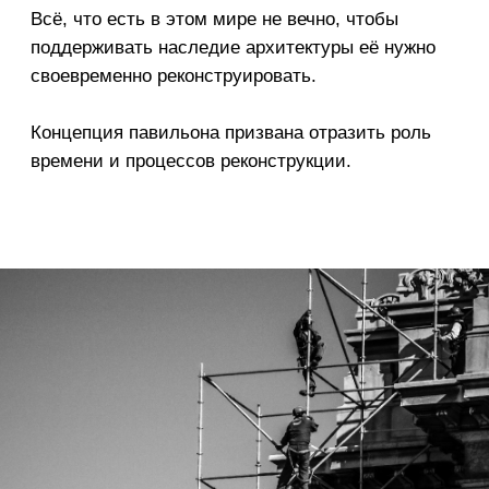
реконст-
рукция