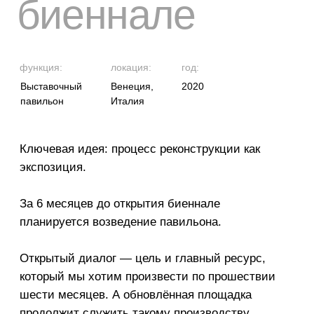
создавать → создава
обусждать →
распространять →