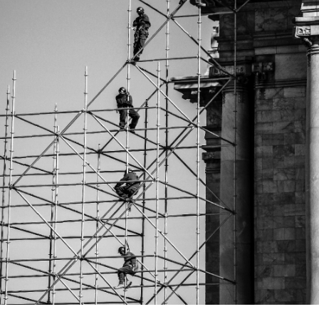
Из-за ошибок, которые мы совершаем,
некоторые процессы уже необратимы.
Через десятки лет бездействия
мы можем лишиться ещё большего
архитектурного наследия.
И здание, лишившееся
первоначального облика, прекратившее
диалог со своим хрупким окружением,
является для нас самой острой
метафорой той сознательной слепоты,
в которой пребывает глобальный мир.