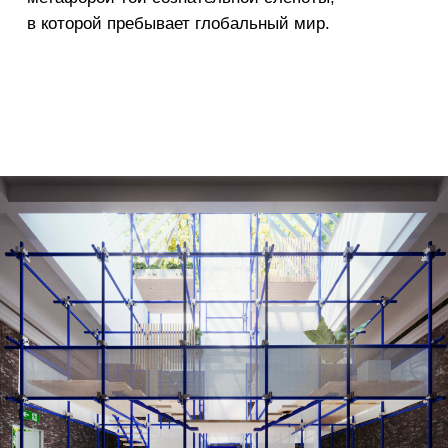
биеннале
функция:
локация:
год:
Выставочный
Венеция,
2020
павильон
Италия
Ключевая идея: процесс реконструкции как
экспозиция.
За 6 месяцев до открытия биеннале
планируется возведение павильона.
Открытый диалог — цель и главный ресурс,
который мы хотим произвести по прошествии
шести месяцев. А обновлённая площадка
продолжит служить такому производству.