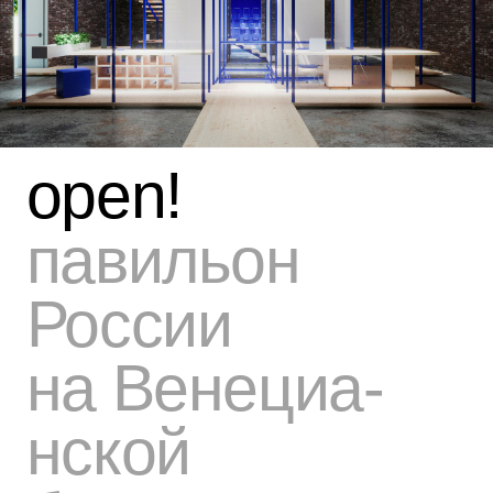
думать → создавать 
→ создавать →
обусждать →