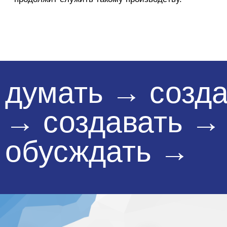
думать
Половина входного зала
освобождается от отделки и две
части одного помещения,
сложившиеся в разное время,
рассказывают историю без
прикрас.
Здесь расположены данные
о проекте здания
и о возможностях его обновления,
ссылки на нормативные базы
и исследования.