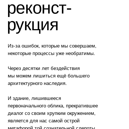
open!
павильон
России
на Венециа-
нской