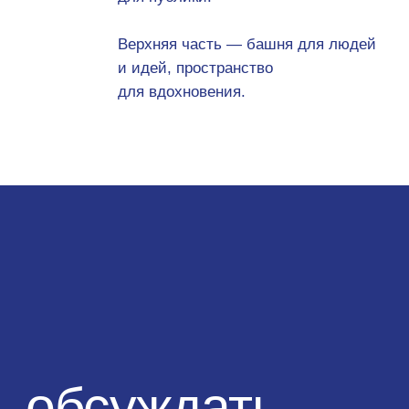
архитектура
→
предметный дизайн
→
брендинг
Арт-пространство на любой вкус
Мы знаем, что сейчас способно удивить людей.
Формируем концепцию, вокруг которой строится
всё: от внешнего вида ручки двери до эмоций,
которые будет вызывать пространство.
Узнать
подробнее →
Свежий взгляд на коммерческие
пространства
Ресторан, корпоративный офис, коворкинг, торговые
пространства, салоны красоты и все возможные
функции, всё это нам под силу.
Сотрудничать →