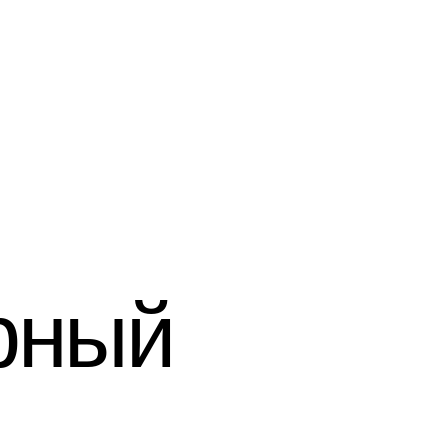
ный
рхитектуре сталкиваются
рческая мысль и рациональное
енерное мышление, поэтому
то мы видим впечатляющие
ей простотой решения.
ример, сложный силуэт
оскрёба, в основе которого
ит простой принцип: фигура,
ащая в основе сечения
орачивается по центральной