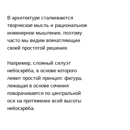
 на протяжении всей высоты
оскрёба.
а гранью
функция:
Керамические стопки
год: