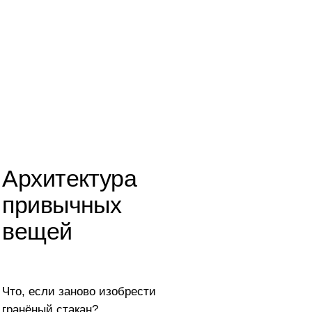
ектура
чных
ново изобрести
кан?
м вопросом