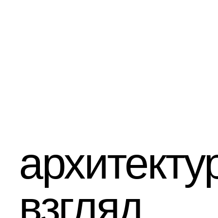
архитектур
взгляд
В а
тво
инж
час
сво
Нап
неб
леж
леж
пов