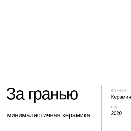
2020
нималистичная керамика
а стопок по 100 мл была
работана в качестве
арочного набора.
пки имеют разные силуэты
 едином дизайне, что
действительно делает парой.