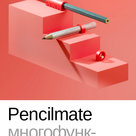
умный
ластик
Pencilmate больше, чем
просто ластик, это
умный напарник
для карандаша.