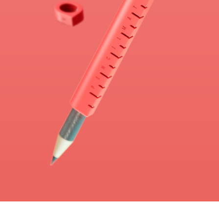
блестящие
из идей?
К тому же, остатки
карандашей могут
спасти несколько
деревьев от вырубки.
похожие проекты: