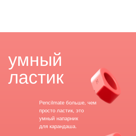
прос
разделён на секции,
им удобно пользоваться: вам
не нужен нож для того, чтобы
заострить ластик, его можно
разделить руками.