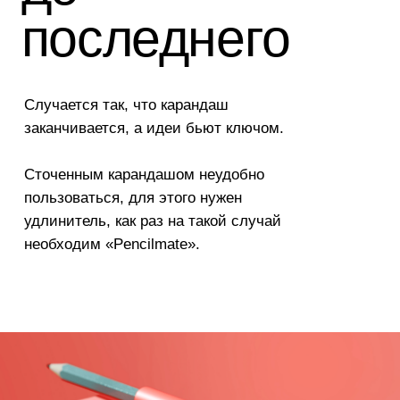
Pencilmate
многофунк-
циональный
функция:
ластик
год:
предмет канцелярии
2021
Это больше, чем просто средство
удаления карандаша с бумаги.
Этот ластик может продлить жизнь
огрызкам карандашей как удлинитель,
быть линейкой, препятствовать
скатыванию, служить колпачком
и муфтой для удобства письма.