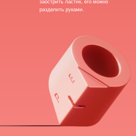
линейка
всегда под
рукой