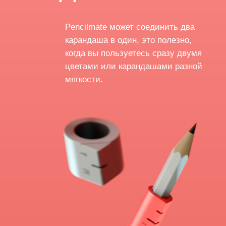
кто знает,
может остатки
карандашей
аккумули-руют
самые