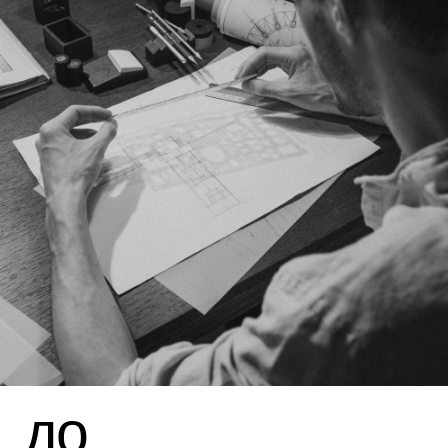
Случается так, что карандаш
заканчивается, а идеи бьют ключом.
Сточенным карандашом неудобно
пользоваться, для этого нужен
удлинитель, как раз на такой случай
необходим «Pencilmate».