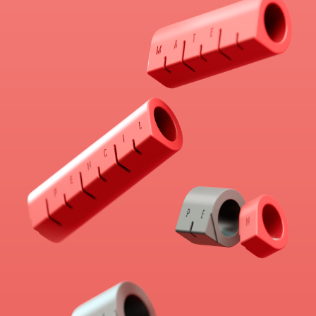
теперь
карандаш
не скатится
Форма ластика позволяет надеть его
на карандаш и препятствует его
скатыванию со стола.