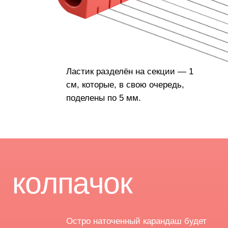
архитектура
→
предметный дизайн
→
брендинг
Канцелярия нового поколения
Предметный дизайн для нас — это способ сделать повседневную
жизнь проще. Например, один Pencilmate заменяет сразу
6 предметов.
Наше мышление →
Новый дизайн вашей продукции
Мультидисциплинарность и широкий взгляд на вещи помогает нам
создавать умный дизайн практически любых вещей: от ластика
до пульта управления атомной станции.
Сотрудничать →