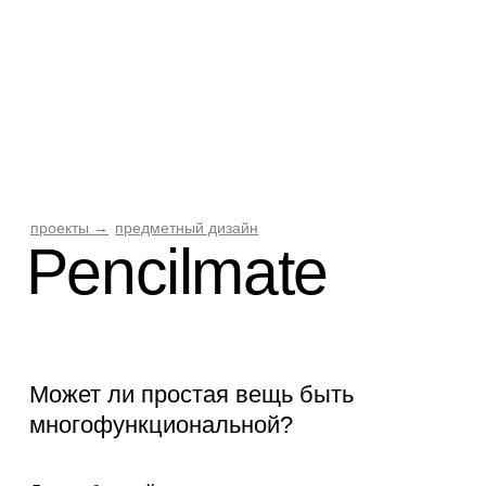
проекты →
предметный дизайн
Pencilmate
Мо
Может ли простая вещь быть
ве
многофункциональной?
фу
Даже обычный ластик может совместить в
себе шесть функций сразу.
И да, функциональный дизайн способен
творить чудеса.