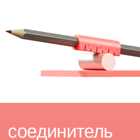
колпачок
Остро наточенный карандаш будет
защищён этим ластиком, если
использовать его в качестве
колпачка.