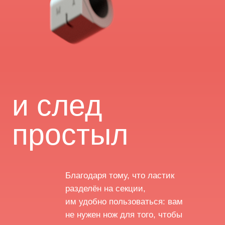
соединитель
Pencilmate может соединить два
карандаша в один, это полезно,
когда вы пользуетесь сразу двумя
цветами или карандашами разной
мягкости.