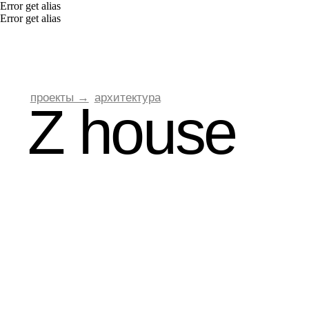
Error get alias
Error get alias
проекты →
архитектура
Z house