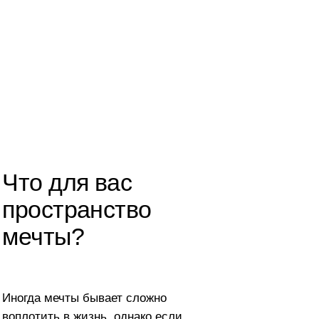
я вас
ранство
?
ы бывает сложно
жизнь, однако если
возможное, это вполне