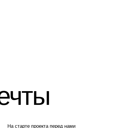
чты
старте проекта перед нами
яли три условия:
1 год на проектирование
и строительство;
1.000 € за квадратный метр
дома под ключ;
3−5 спален — необходимая
гибкость использования.