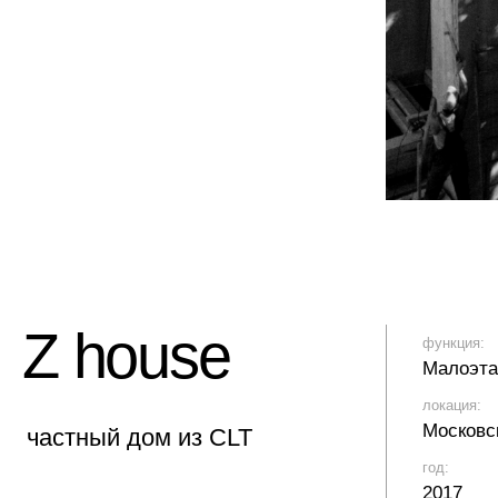
Московская область, 
стный дом из CLT
год:
2017
сток для дома находится
ивописном окружении леса.
тому концепция была
еделена вокруг природной
ды.
нировка дома строится вокруг
ого главного объема.
щадь дома составляет 240 м².