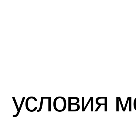
условия ме
На 
сто