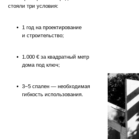
 house
функция:
Малоэтажный жилой 
локация: