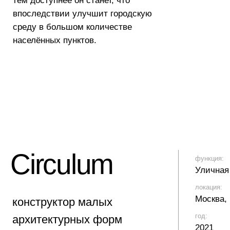
Москва, Россия
нструктор малых
год:
хитектурных форм
2021
ременные минималистичные
мы, основанные на радиусной
позиции, органично дополняют
ую среду: от природных парков
исторических площадей
ерриторий современных бизнес-
тров.
структор городских и парковых
ых архитектурных форм
воляет разнообразить
армонизировать городскую среду,
ыщая дополнительными
кциями общественные
странства.