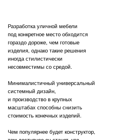
штабах способны снизить
имость конечных изделий.
 популярнее будет конструктор,
 доступнее он станет, что
следствии улучшит городскую
ду в большом количестве
елённых пунктов.
irculum
функция:
Уличная мебель
локация: