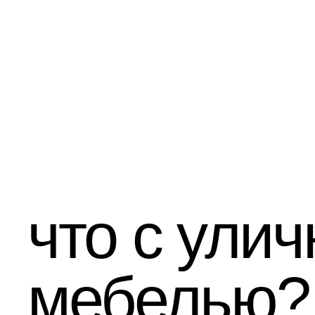
что с уличн
мебелью?
Раз
под
гор
изд
ино
нес
Мин
сис
и п