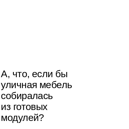
, если бы
ая мебель
алась
овых
ей?
ьшая часть уличной